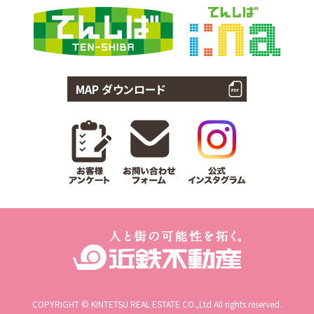
MAP ダウンロード
COPYRIGHT © KINTETSU REAL ESTATE CO.,Ltd All rights reserved.