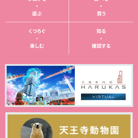
・
・
遊ぶ
買う
くつろぐ
知る
・
・
楽しむ
確認する