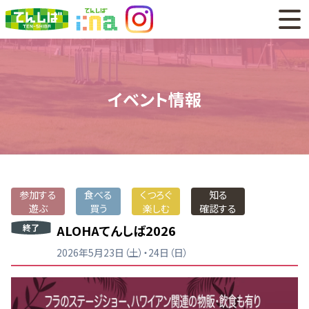
イベント情報
参加する
食べる
くつろぐ
知る
遊ぶ
買う
楽しむ
確認する
終了
ALOHAてんしば2026
2026年5月23日（土）・24日（日）