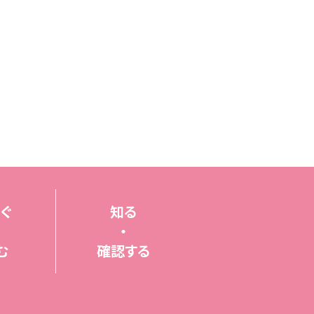
ぐ
知る
・
む
確認する