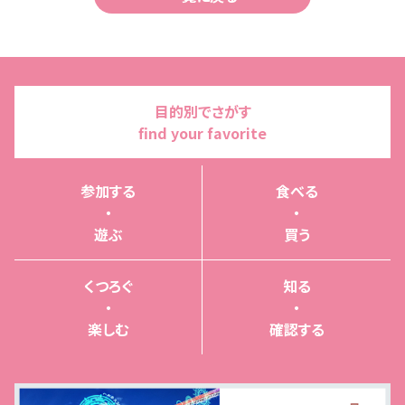
目的別でさがす
find your favorite
参加する
食べる
・
・
遊ぶ
買う
くつろぐ
知る
・
・
楽しむ
確認する