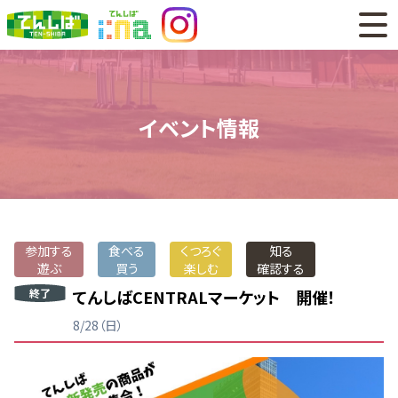
イベント情報
参加する
食べる
くつろぐ
知る
遊ぶ
買う
楽しむ
確認する
終了
てんしばCENTRALマーケット 開催！
8/28（日）