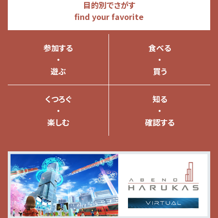
目的別でさがす
find your favorite
参加する
食べる
・
・
遊ぶ
買う
くつろぐ
知る
・
・
楽しむ
確認する